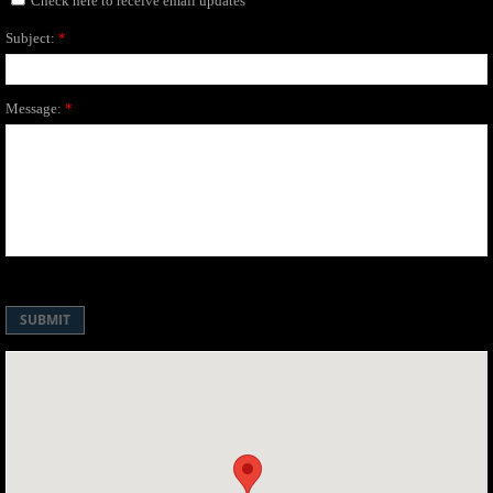
Check here to receive email updates
Subject:
*
Message:
*