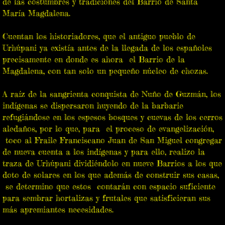
de las costumbres y tradiciones del Barrio de Santa
María Magdalena.
Videos
Cuentan los historiadores, que el antiguo pueblo de
Urhúpani ya existía antes de la llegada de los españoles
Martin Salgado Artesano De Mascaras
precisamente en donde es ahora el Barrio de la
Magdalena, con tan solo un pequeño núcleo de chozas.
Juan Valencia Villalobos Artesano de Maque
A raíz de la sangrienta conquista de Nuño de Guzmán, los
Jurhiata Purhepecha Grupo de Danza
indígenas se dispersaron huyendo de la barbarie
refugiándose en los espesos bosques y cuevas de los cerros
aledaños, por lo que, para el proceso de evangelización,
toco al Fraile Franciscano Juan de San Miguel congregar
de nueva cuenta a los indígenas y para ello, realizo la
traza de Urhúpani dividiéndolo en nueve Barrios a los que
doto de solares en los que además de construir sus casas,
se determino que estos contarán con espacio suficiente
para sembrar hortalizas y frutales que satisficieran sus
más apremiantes necesidades.