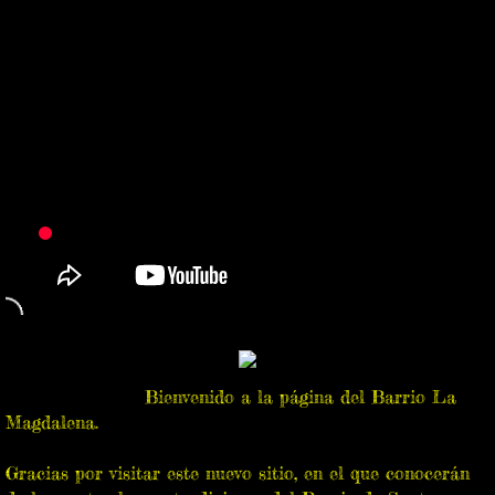
Reina De Los Joaquiniquiles
Las Guares
Los Viejitos
Los Negritos
Los Niños Bailadores
El Recorrido
El Huinumu y Portada
Bienvenido a la página del Barrio La
Magdalena.
Fotos Viejitas
Gracias por visitar este nuevo sitio, en el que conocerán
Informacion